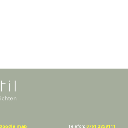
google map
Telefon:
0761 2859111